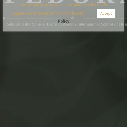
additional information in compliance with GDPR
requirements (see the form for details).
Accept
✻
Policy
School Pastry Shop & Bistrò di Apicius International School of Hosp